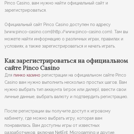
Pinco Casino, вам нужно найти официальный сайт и
зарегистрироваться.
Официальный сайт Pinco Casino доступен по адресу
[www.pinco-casino.com](http://www.pinco-casino.com). Там вы
можете найти информацию о различных играх, правилах и
условиях, а также зарегистрироваться и начать играть.
Как зарегистрироваться на официальном
сайте Pinco Casino
Для
пинко казино
регистрации на официальном сайте Pinco
Casino вам нужно выполнить несколько простых шагов. Вам
нужно выбрать тип аккаунта (игрок или дилер), ввести свои
личные данные, выбрать валюту и подтвердить регистрацию.
После регистрации вы получите доступ к игровому
кабинету, где можно выбрать игру, которая вам
понравилась. Вам доступны игры от известных
разработчиков, включая NetEnt, Microgaming и другие.