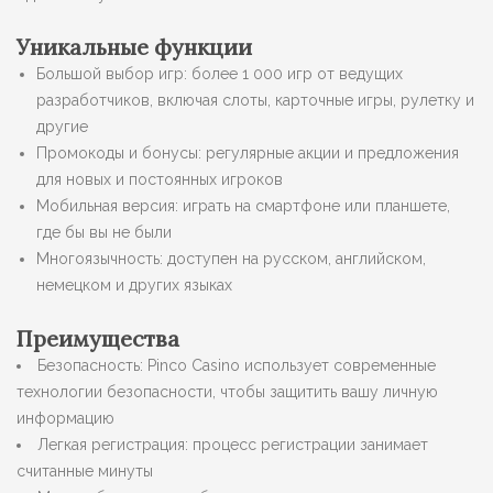
Уникальные функции
Большой выбор игр: более 1 000 игр от ведущих
разработчиков, включая слоты, карточные игры, рулетку и
другие
Промокоды и бонусы: регулярные акции и предложения
для новых и постоянных игроков
Мобильная версия: играть на смартфоне или планшете,
где бы вы не были
Многоязычность: доступен на русском, английском,
немецком и других языках
Преимущества
Безопасность: Pinco Casino использует современные
технологии безопасности, чтобы защитить вашу личную
информацию
Легкая регистрация: процесс регистрации занимает
считанные минуты