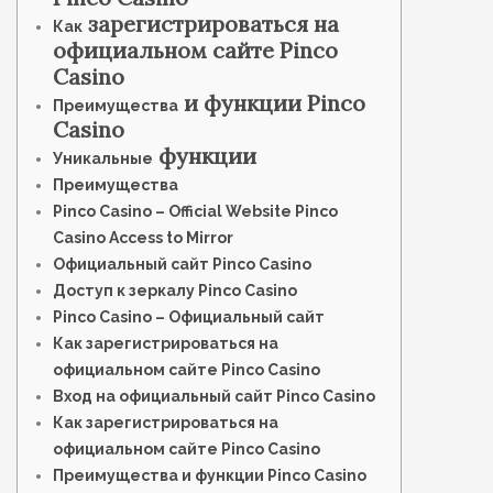
зарегистрироваться на
Как
официальном сайте Pinco
Casino
и функции Pinco
Преимущества
Casino
функции
Уникальные
Преимущества
Pinco Casino – Official Website Pinco
Casino Access to Mirror
Официальный сайт Pinco Casino
Доступ к зеркалу Pinco Casino
Pinco Casino – Официальный сайт
Как зарегистрироваться на
официальном сайте Pinco Casino
Вход на официальный сайт Pinco Casino
Как зарегистрироваться на
официальном сайте Pinco Casino
Преимущества и функции Pinco Casino