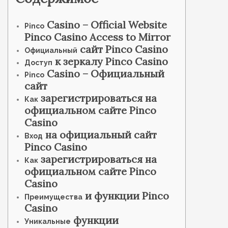
Casino – Official Website
Pinco
Pinco Casino Access to Mirror
сайт Pinco Casino
Официальный
к зеркалу Pinco Casino
Доступ
Casino – Официальный
Pinco
сайт
зарегистрироваться на
Как
официальном сайте Pinco
Casino
на официальный сайт
Вход
Pinco Casino
зарегистрироваться на
Как
официальном сайте Pinco
Casino
и функции Pinco
Преимущества
Casino
функции
Уникальные